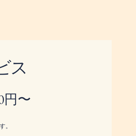
ビス
00円〜
す。