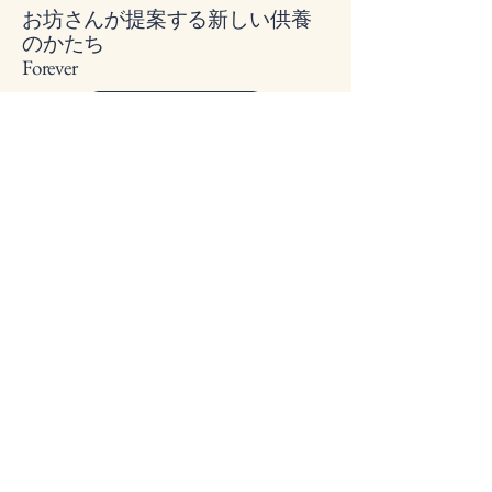
お坊さんが提案する新しい供養
のかたち
​Forever
お問い合わせフォーム
info@digital-mem.com
プライバシーポリシー
​特定商取引法に基づく表記
© 2025 by お坊さんが提案する新し
い供養のかたちForever. Powered
and secured by
Wix